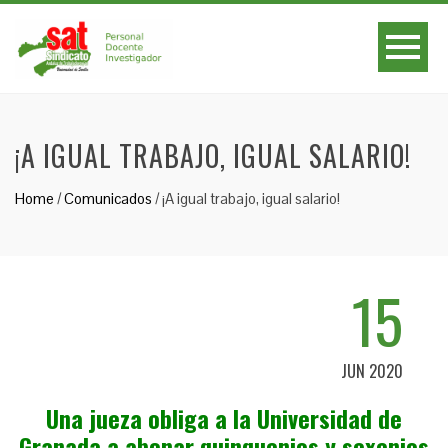
¡A IGUAL TRABAJO, IGUAL SALARIO!
Home
/
Comunicados
/
¡A igual trabajo, igual salario!
15
JUN 2020
Una jueza obliga a la Universidad de
Granada a abonar quinquenios y sexenios