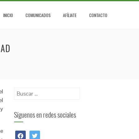
INICIO
COMUNICADOS
AFÍLIATE
CONTACTO
DAD
Buscar:
el
el
 y
Síguenos en redes sociales
se
facebook
twitter