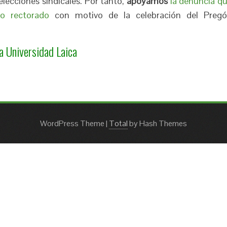
lecciones sindicales. Por tanto,
apoyamos
la denuncia q
ro rectorado
con motivo de la celebración del Preg
a Universidad Laica
WordPress Theme
|
Total
by Hash Themes