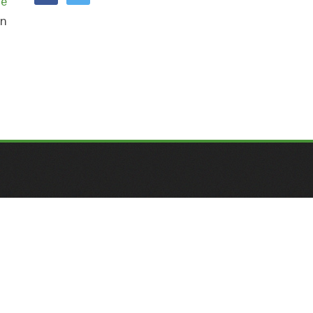
ue
ón