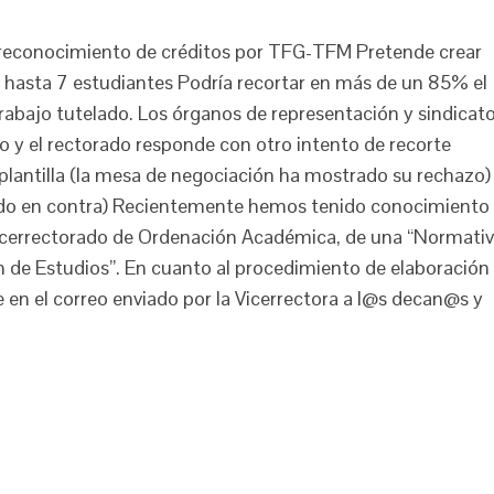
l reconocimiento de créditos por TFG-TFM Pretende crear
e hasta 7 estudiantes Podría recortar en más de un 85% el
rabajo tutelado. Los órganos de representación y sindicat
 y el rectorado responde con otro intento de recorte
 plantilla (la mesa de negociación ha mostrado su rechazo)
do en contra) Recientemente hemos tenido conocimiento
 Vicerrectorado de Ordenación Académica, de una “Normati
n de Estudios”. En cuanto al procedimiento de elaboración
 en el correo enviado por la Vicerrectora a l@s decan@s y